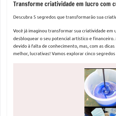
Transforme criatividade em lucro com c
de
mesas
Descubra 5 segredos que transformarão sua criati
de
jantar
Você já imaginou transformar sua criatividade em 
de
desbloquear o seu potencial artístico e financeiro
resina
e
devido à falta de conhecimento, mas, com as dicas c
as
melhor, lucrativas! Vamos explorar cinco segredos
inovadoras
mesas
cascata
resinadas.
Quer
esteja
à
procura
de