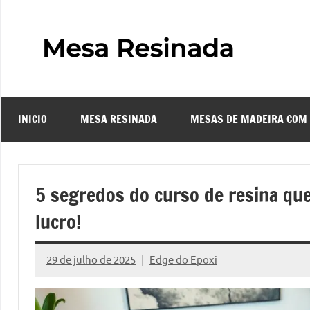
Pular
para
o
Mes
Descubra
conteúdo
o
Resi
fascinante
mundo
INICIO
MESA RESINADA
MESAS DE MADEIRA COM
das
–
mesas
resinadas,
Com
onde
5 segredos do curso de resina qu
a
Faze
lucro!
elegância
da
uma
madeira
29 de julho de 2025
Edge do Epoxi
Nenhum
se
Comentário
Mes
encontra
com