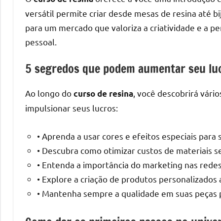
o
versátil permite criar desde mesas de resina até bij
que
para um mercado que valoriza a criatividade e a p
precisa
pessoal.
para
transforma
5 segredos que podem aumentar seu lu
seu
ambiente
Ao longo do
, você descobrirá vár
com
curso de resina
peças
impulsionar seus lucros:
únicas.
Nosso
• Aprenda a usar cores e efeitos especiais para
conteúdo
• Descubra como otimizar custos de materiais se
é
• Entenda a importância do marketing nas redes 
focado
• Explore a criação de produtos personalizados 
em
• Mantenha sempre a qualidade em suas peças par
apresentar
as