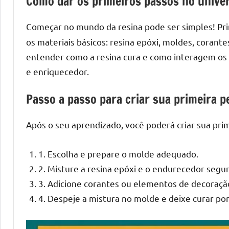
Como dar os primeiros passos no univer
melhores
práticas
Começar no mundo da resina pode ser simples! Pr
e
tendências
os materiais básicos: resina epóxi, moldes, coran
para
entender como a resina cura e como interagem os 
criar
e enriquecedor.
mesa
de
Passo a passo para criar sua primeira p
resinada
de
Após o seu aprendizado, você poderá criar sua prim
alta
qualidade,
1. Escolha e prepare o molde adequado.
como
2. Misture a resina epóxi e o endurecedor segu
as
3. Adicione corantes ou elementos de decoraçã
populares
4. Despeje a mistura no molde e deixe curar por
River
Tables
e