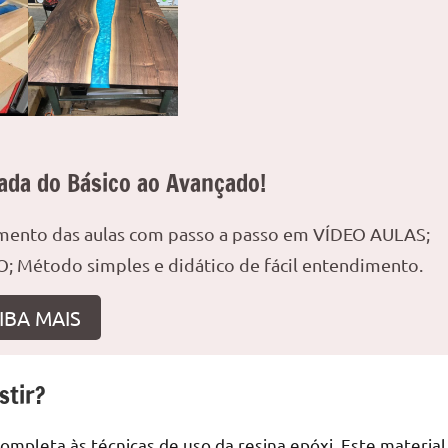
ada do Básico ao Avançado!
amento das aulas com passo a passo em VÍDEO AULAS;
; Método simples e didático de fácil entendimento.
IBA MAIS
stir?
mpleta às técnicas de uso da resina epóxi. Este material