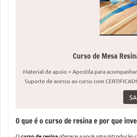
uma
mesa
redonda
para
reuniões
ou
uma
Curso de Mesa Resin
mesa
de
Material de apoio + Apostila para acompanh
jantar
Suporte de acesso ao curso com CERTIFICADO
para
8
SA
lugares,
aqui
você
O que é o curso de resina e por que inve
encontrará
tudo
O
oferece a você uma introdução co
curso de resina