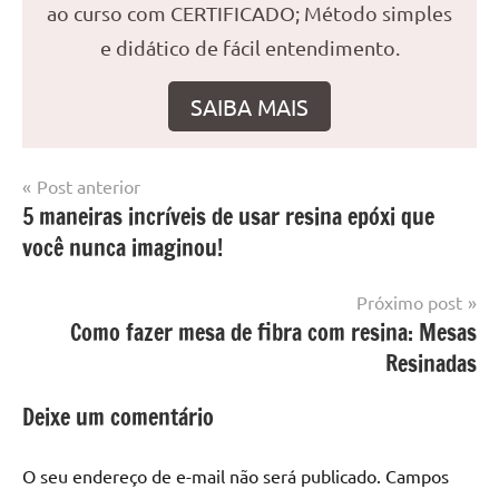
ao curso com CERTIFICADO; Método simples
e didático de fácil entendimento.
SAIBA MAIS
Navegação
Post anterior
Marcado
Mesa
5 maneiras incríveis de usar resina epóxi que
de
com
resinada
você nunca imaginou!
mesa
Post
com
resina
,
Próximo post
Mesa
Como fazer mesa de fibra com resina: Mesas
com
Resinadas
resina
epoxi
,
Deixe um comentário
mesa
de
O seu endereço de e-mail não será publicado.
Campos
madeira
,