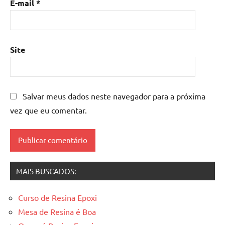
E-mail
*
mesa
de
resina
epoxi
,
Site
mesa
resinada
,
Mesas
de
Salvar meus dados neste navegador para a próxima
madeira
vez que eu comentar.
resinadas
,
mesas
resinadas
MAIS BUSCADOS:
Curso de Resina Epoxi
Mesa de Resina é Boa