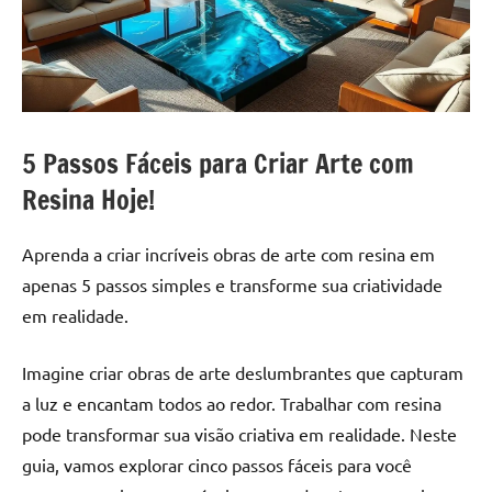
a
a
criatividade
passo
da
resina.
Explore
nossas
5 Passos Fáceis para Criar Arte com
dicas
e
Resina Hoje!
inspirações
sobre
Aprenda a criar incríveis obras de arte com resina em
mesa
apenas 5 passos simples e transforme sua criatividade
de
em realidade.
madeira
de
Imagine criar obras de arte deslumbrantes que capturam
resina,
incluindo
a luz e encantam todos ao redor. Trabalhar com resina
designs
pode transformar sua visão criativa em realidade. Neste
de
guia, vamos explorar cinco passos fáceis para você
mesas