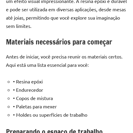
um efeito visual impressionante. A resina epóxi é durável
seu
ambiente
e pode ser utilizada em diversas aplicações, desde mesas
com
até joias, permitindo que você explore sua imaginação
peças
sem limites.
únicas.
Nosso
Materiais necessários para começar
conteúdo
é
Antes de iniciar, você precisa reunir os materiais certos.
focado
Aqui está uma lista essencial para você:
em
apresentar
as
• Resina epóxi
melhores
• Endurecedor
práticas
• Copos de mistura
e
• Paletas para mexer
tendências
• Moldes ou superfícies de trabalho
para
criar
mesa
Preparando o espaço de trabalho