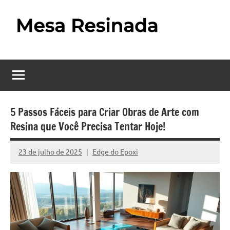
Pular
para
o
Mesa
Descubra
conteúdo
o
Resinada
fascinante
mundo
–
das
Como
mesas
5 Passos Fáceis para Criar Obras de Arte com
resinadas,
Resina que Você Precisa Tentar Hoje!
Fazer
onde
uma
a
23 de julho de 2025
Edge do Epoxi
Nenhum
elegância
Mesa
Comentário
da
madeira
Resinada
se
Passo
encontra
com