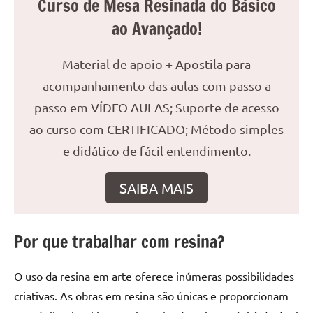
Curso de Mesa Resinada do Básico
reuniões
ao Avançado!
ou
uma
Material de apoio + Apostila para
mesa
de
acompanhamento das aulas com passo a
jantar
passo em VÍDEO AULAS; Suporte de acesso
para
ao curso com CERTIFICADO; Método simples
8
lugares,
e didático de fácil entendimento.
aqui
você
SAIBA MAIS
encontrará
tudo
o
Por que trabalhar com resina?
que
precisa
O uso da resina em arte oferece inúmeras possibilidades
para
criativas. As obras em resina são únicas e proporcionam
transformar