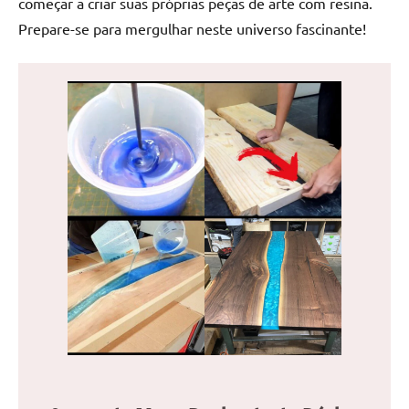
começar a criar suas próprias peças de arte com resina.
de
Prepare-se para mergulhar neste universo fascinante!
jantar
de
resina
e
as
inovadoras
mesas
cascata
resinadas.
Quer
esteja
à
procura
de
uma
mesa
redonda
para