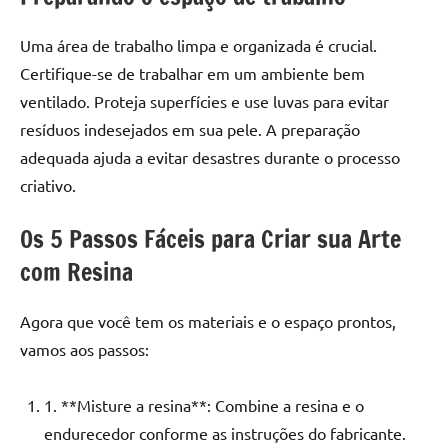
de
resinada
Uma área de trabalho limpa e organizada é crucial.
de
Certifique-se de trabalhar em um ambiente bem
alta
ventilado. Proteja superfícies e use luvas para evitar
qualidade,
resíduos indesejados em sua pele. A preparação
como
as
adequada ajuda a evitar desastres durante o processo
populares
criativo.
River
Tables
Os 5 Passos Fáceis para Criar sua Arte
e
com Resina
mesas
de
Agora que você tem os materiais e o espaço prontos,
tampinhas
resinadas.
vamos aos passos:
1. **Misture a resina**: Combine a resina e o
endurecedor conforme as instruções do fabricante.