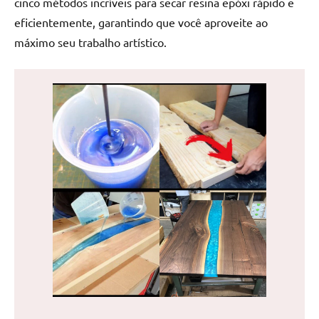
cinco métodos incríveis para secar resina epóxi rápido e
de
eficientemente, garantindo que você aproveite ao
jantar
máximo seu trabalho artístico.
de
resina
e
as
inovadoras
mesas
cascata
resinadas.
Quer
esteja
à
procura
de
uma
mesa
redonda
para