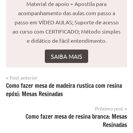
Material de apoio + Apostila para
acompanhamento das aulas com passo a
passo em VÍDEO AULAS; Suporte de acesso
ao curso com CERTIFICADO; Método simples
e didático de fácil entendimento.
SAIBA MAIS
Navegação
Post anterior
Marcado
Mesa
Como fazer mesa de madeira rustica com resina
de
com
resinada
epóxi: Mesas Resinadas
mesa
Post
com
resina
,
Próximo post
Mesa
Como fazer mesa de resina branca: Mesas
com
Resinadas
resina