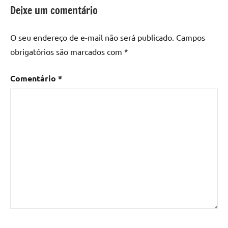
epoxi
,
Deixe um comentário
mesa
de
O seu endereço de e-mail não será publicado.
Campos
madeira
,
obrigatórios são marcados com
*
Mesa
de
Comentário
*
madeira
com
resina
,
Mesa
de
madeira
com
resina
epoxi
,
Mesa
de
resina
,
Mesa