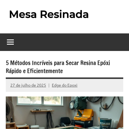
Pular
para
o
Mesa
Descubra
conteúdo
o
Resinada
fascinante
mundo
–
das
Como
mesas
5 Métodos Incríveis para Secar Resina Epóxi
resinadas,
Rápido e Eficientemente
Fazer
onde
uma
a
27 de julho de 2025
Edge do Epoxi
Nenhum
elegância
Mesa
Comentário
da
madeira
Resinada
se
Passo
encontra
com