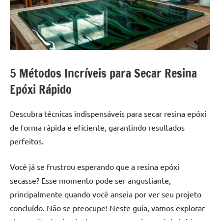
a
a
criatividade
passo
da
resina.
Explore
nossas
5 Métodos Incríveis para Secar Resina
dicas
e
Epóxi Rápido
inspirações
sobre
Descubra técnicas indispensáveis para secar resina epóxi
mesa
de forma rápida e eficiente, garantindo resultados
de
perfeitos.
madeira
de
Você já se frustrou esperando que a resina epóxi
resina,
incluindo
secasse? Esse momento pode ser angustiante,
designs
principalmente quando você anseia por ver seu projeto
de
concluído. Não se preocupe! Neste guia, vamos explorar
mesas