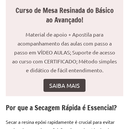
reuniões
Curso de Mesa Resinada do Básico
ou
ao Avançado!
uma
mesa
de
Material de apoio + Apostila para
jantar
acompanhamento das aulas com passo a
para
passo em VÍDEO AULAS; Suporte de acesso
8
ao curso com CERTIFICADO; Método simples
lugares,
aqui
e didático de fácil entendimento.
você
encontrará
SAIBA MAIS
tudo
o
que
Por que a Secagem Rápida é Essencial?
precisa
para
Secar a resina epóxi rapidamente é crucial para evitar
transformar