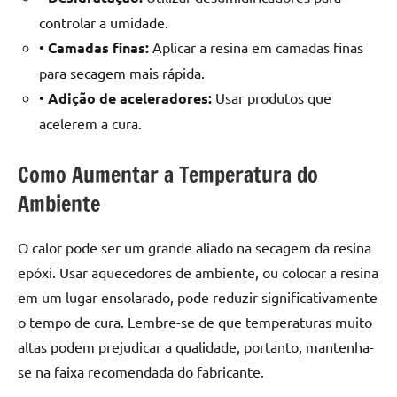
de
controlar a umidade.
resinada
•
Camadas finas:
Aplicar a resina em camadas finas
de
para secagem mais rápida.
alta
qualidade,
•
Adição de aceleradores:
Usar produtos que
como
acelerem a cura.
as
populares
Como Aumentar a Temperatura do
River
Ambiente
Tables
e
mesas
O calor pode ser um grande aliado na secagem da resina
de
epóxi. Usar aquecedores de ambiente, ou colocar a resina
tampinhas
em um lugar ensolarado, pode reduzir significativamente
resinadas.
o tempo de cura. Lembre-se de que temperaturas muito
altas podem prejudicar a qualidade, portanto, mantenha-
se na faixa recomendada do fabricante.