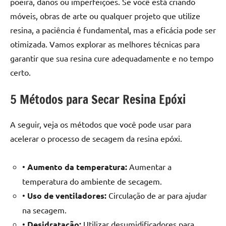
poeira, danos ou imperfeições. Se você está criando
seu
ambiente
móveis, obras de arte ou qualquer projeto que utilize
com
resina, a paciência é fundamental, mas a eficácia pode ser
peças
otimizada. Vamos explorar as melhores técnicas para
únicas.
garantir que sua resina cure adequadamente e no tempo
Nosso
certo.
conteúdo
é
5 Métodos para Secar Resina Epóxi
focado
em
apresentar
A seguir, veja os métodos que você pode usar para
as
acelerar o processo de secagem da resina epóxi.
melhores
práticas
•
Aumento da temperatura:
Aumentar a
e
temperatura do ambiente de secagem.
tendências
•
Uso de ventiladores:
Circulação de ar para ajudar
para
criar
na secagem.
mesa
•
Desidratação:
Utilizar desumidificadores para