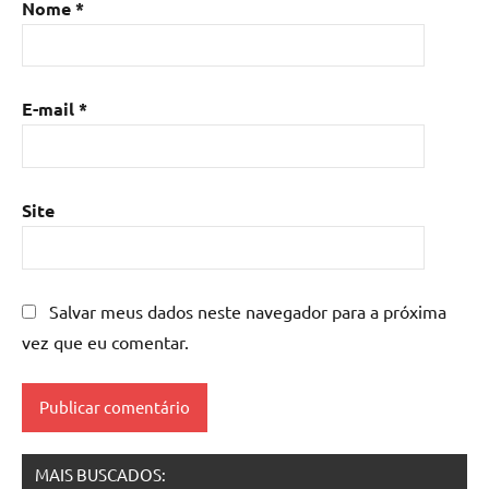
Nome
*
de
resina
com
madeira
,
E-mail
*
mesa
de
resina
epoxi
,
Site
mesa
resinada
,
Mesas
de
Salvar meus dados neste navegador para a próxima
madeira
vez que eu comentar.
resinadas
,
mesas
resinadas
MAIS BUSCADOS: