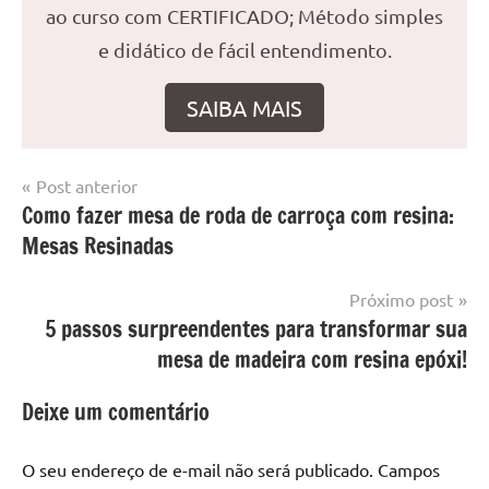
ao curso com CERTIFICADO; Método simples
e didático de fácil entendimento.
SAIBA MAIS
Navegação
Post anterior
Marcado
Mesa
Como fazer mesa de roda de carroça com resina:
de
com
resinada
Mesas Resinadas
mesa
Post
com
resina
,
Próximo post
Mesa
5 passos surpreendentes para transformar sua
com
mesa de madeira com resina epóxi!
resina
epoxi
,
Deixe um comentário
mesa
de
O seu endereço de e-mail não será publicado.
Campos
madeira
,