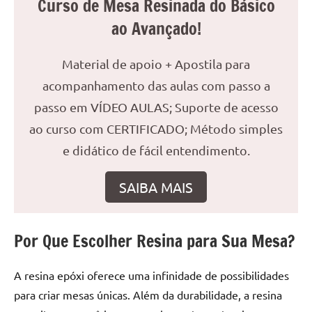
Curso de Mesa Resinada do Básico
reuniões
ao Avançado!
ou
uma
Material de apoio + Apostila para
mesa
de
acompanhamento das aulas com passo a
jantar
passo em VÍDEO AULAS; Suporte de acesso
para
ao curso com CERTIFICADO; Método simples
8
lugares,
e didático de fácil entendimento.
aqui
você
SAIBA MAIS
encontrará
tudo
o
Por Que Escolher Resina para Sua Mesa?
que
precisa
A resina epóxi oferece uma infinidade de possibilidades
para
para criar mesas únicas. Além da durabilidade, a resina
transformar