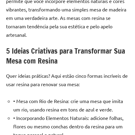
permite que você incorpore elementos naturais e cores
seu
ambiente
vibrantes, transformando uma simples mesa de madeira
com
em uma verdadeira arte. As mesas com resina se
peças
tornaram tendência pela sua estética e pelo apelo
únicas.
artesanal.
Nosso
conteúdo
5 Ideias Criativas para Transformar Sua
é
Mesa com Resina
focado
em
apresentar
Quer ideias práticas? Aqui estão cinco formas incríveis de
as
usar resina para renovar sua mesa:
melhores
práticas
• Mesa com Rio de Resina: crie uma mesa que imita
e
um rio, usando resina em tons de azul e verde.
tendências
para
• Incorporando Elementos Naturais: adicione folhas,
criar
flores ou mesmo conchas dentro da resina para um
mesa
toque pessoal e natural.