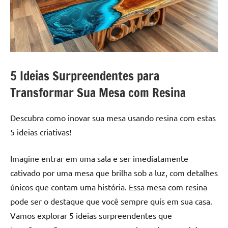
a
a
criatividade
passo
da
resina.
Explore
nossas
5 Ideias Surpreendentes para
dicas
e
Transformar Sua Mesa com Resina
inspirações
sobre
Descubra como inovar sua mesa usando resina com estas
mesa
5 ideias criativas!
de
madeira
Imagine entrar em uma sala e ser imediatamente
de
cativado por uma mesa que brilha sob a luz, com detalhes
resina,
incluindo
únicos que contam uma história. Essa mesa com resina
designs
pode ser o destaque que você sempre quis em sua casa.
de
Vamos explorar 5 ideias surpreendentes que
mesas