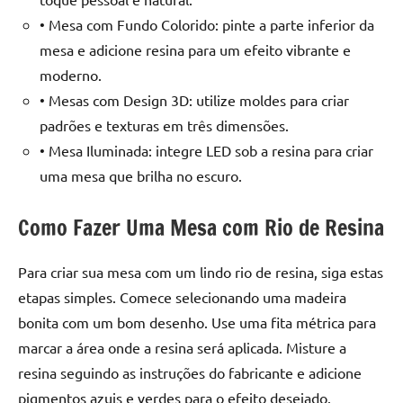
de
• Mesa com Fundo Colorido: pinte a parte inferior da
resinada
mesa e adicione resina para um efeito vibrante e
de
moderno.
alta
qualidade,
• Mesas com Design 3D: utilize moldes para criar
como
padrões e texturas em três dimensões.
as
• Mesa Iluminada: integre LED sob a resina para criar
populares
uma mesa que brilha no escuro.
River
Tables
Como Fazer Uma Mesa com Rio de Resina
e
mesas
de
Para criar sua mesa com um lindo rio de resina, siga estas
tampinhas
etapas simples. Comece selecionando uma madeira
resinadas.
bonita com um bom desenho. Use uma fita métrica para
marcar a área onde a resina será aplicada. Misture a
resina seguindo as instruções do fabricante e adicione
pigmentos azuis e verdes para o efeito desejado.