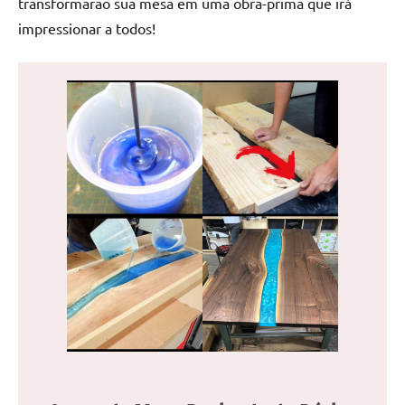
transformarão sua mesa em uma obra-prima que irá
de
impressionar a todos!
jantar
de
resina
e
as
inovadoras
mesas
cascata
resinadas.
Quer
esteja
à
procura
de
uma
mesa
redonda
para