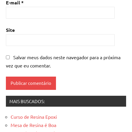
E-mail
*
mesa
de
resina
epoxi
,
Site
mesa
resinada
,
Mesas
de
Salvar meus dados neste navegador para a próxima
madeira
vez que eu comentar.
resinadas
,
mesas
resinadas
MAIS BUSCADOS:
Curso de Resina Epoxi
Mesa de Resina é Boa