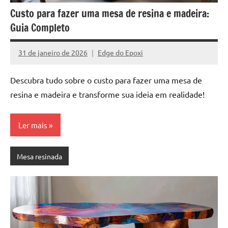
a
a
Custo para fazer uma mesa de resina e madeira:
criatividade
passo
Guia Completo
da
resina.
Explore
31 de janeiro de 2026
Edge do Epoxi
Nenhum
nossas
Comentário
dicas
Descubra tudo sobre o custo para fazer uma mesa de
e
resina e madeira e transforme sua ideia em realidade!
inspirações
sobre
mesa
Ler mais
de
madeira
Mesa resinada
de
resina,
incluindo
designs
de
mesas