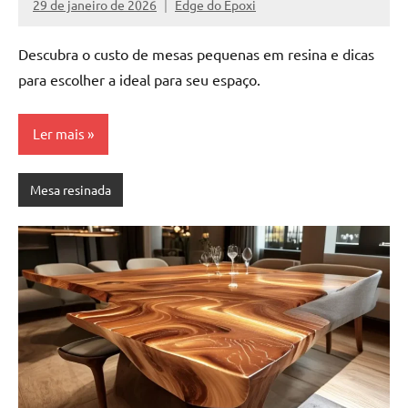
29 de janeiro de 2026
Edge do Epoxi
de
Nenhum
resinada
Comentário
Descubra o custo de mesas pequenas em resina e dicas
de
alta
para escolher a ideal para seu espaço.
qualidade,
como
Ler mais
as
populares
River
Mesa resinada
Tables
e
mesas
de
tampinhas
resinadas.