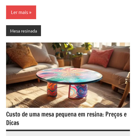
seu
ambiente
Ler mais
com
peças
únicas.
Mesa resinada
Nosso
conteúdo
é
focado
em
apresentar
as
melhores
práticas
e
tendências
Custo de uma mesa pequena em resina: Preços e
para
Dicas
criar
mesa