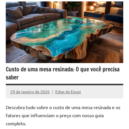
reuniões
ou
uma
mesa
de
jantar
para
8
lugares,
Custo de uma mesa resinada: O que você precisa
aqui
você
saber
encontrará
tudo
29 de janeiro de 2026
Edge do Epoxi
Nenhum
o
Comentário
que
Descubra tudo sobre o custo de uma mesa resinada e os
precisa
fatores que influenciam o preço com nosso guia
para
completo.
transformar