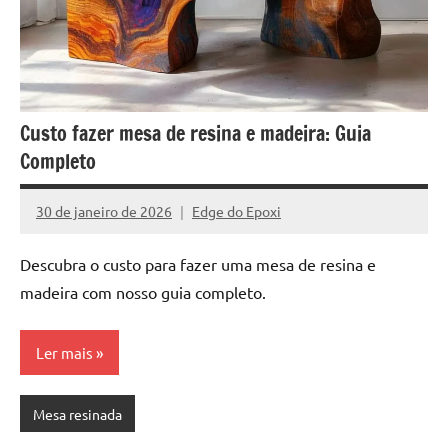
de
jantar
de
resina
e
Custo fazer mesa de resina e madeira: Guia
as
inovadoras
Completo
mesas
cascata
30 de janeiro de 2026
Edge do Epoxi
Nenhum
resinadas.
Comentário
Quer
Descubra o custo para fazer uma mesa de resina e
esteja
madeira com nosso guia completo.
à
procura
de
Ler mais
uma
mesa
Mesa resinada
redonda
para