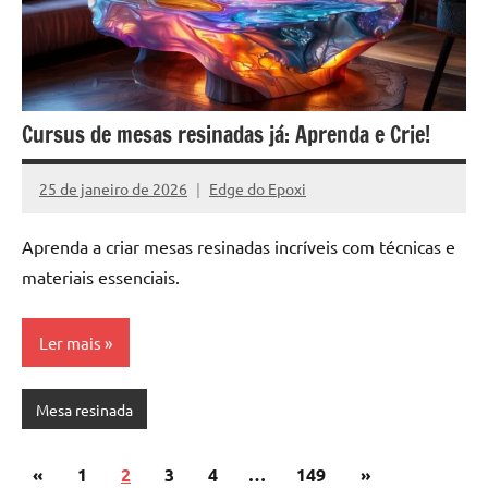
Cursus de mesas resinadas já: Aprenda e Crie!
25 de janeiro de 2026
Edge do Epoxi
Nenhum
Comentário
Aprenda a criar mesas resinadas incríveis com técnicas e
materiais essenciais.
Ler mais
Mesa resinada
Paginação
Post
Post
«
1
2
3
4
…
149
»