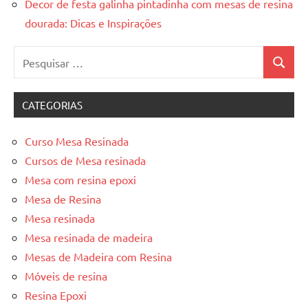
Decor de festa galinha pintadinha com mesas de resina
reuniões
dourada: Dicas e Inspirações
ou
uma
Pesquisar
mesa
Pesquis
por:
de
jantar
CATEGORIAS
para
8
Curso Mesa Resinada
lugares,
Cursos de Mesa resinada
aqui
você
Mesa com resina epoxi
encontrará
Mesa de Resina
tudo
Mesa resinada
o
Mesa resinada de madeira
que
Mesas de Madeira com Resina
precisa
Móveis de resina
para
transformar
Resina Epoxi