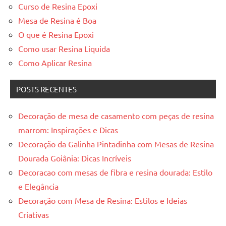
Curso de Resina Epoxi
de
jantar
Mesa de Resina é Boa
de
O que é Resina Epoxi
resina
Como usar Resina Liquida
e
Como Aplicar Resina
as
inovadoras
POSTS RECENTES
mesas
cascata
resinadas.
Decoração de mesa de casamento com peças de resina
Quer
marrom: Inspirações e Dicas
esteja
Decoração da Galinha Pintadinha com Mesas de Resina
à
Dourada Goiânia: Dicas Incríveis
procura
Decoracao com mesas de fibra e resina dourada: Estilo
de
e Elegância
uma
mesa
Decoração com Mesa de Resina: Estilos e Ideias
redonda
Criativas
para