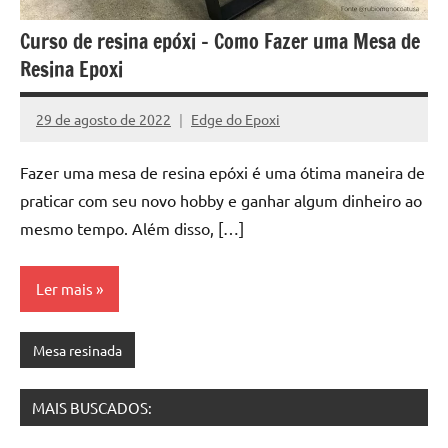
a
a
criatividade
passo
Curso de resina epóxi – Como Fazer uma Mesa de
da
Resina Epoxi
resina.
Explore
29 de agosto de 2022
Edge do Epoxi
nossas
Nenhum
dicas
Comentário
Fazer uma mesa de resina epóxi é uma ótima maneira de
e
inspirações
praticar com seu novo hobby e ganhar algum dinheiro ao
sobre
mesmo tempo. Além disso, […]
mesa
de
Ler mais
madeira
de
resina,
Mesa resinada
incluindo
designs
MAIS BUSCADOS:
de
mesas