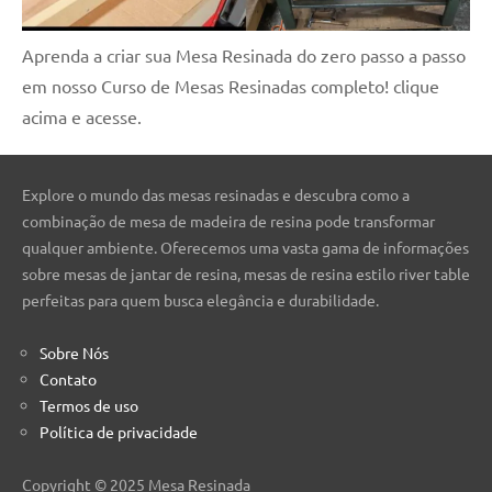
de
resinada
Aprenda a criar sua Mesa Resinada do zero passo a passo
de
em nosso Curso de Mesas Resinadas completo! clique
alta
acima e acesse.
qualidade,
como
as
Explore o mundo das mesas resinadas e descubra como a
populares
combinação de mesa de madeira de resina pode transformar
River
qualquer ambiente. Oferecemos uma vasta gama de informações
Tables
sobre mesas de jantar de resina, mesas de resina estilo river table
e
perfeitas para quem busca elegância e durabilidade.
mesas
de
Sobre Nós
tampinhas
Contato
resinadas.
Termos de uso
Política de privacidade
Copyright © 2025 Mesa Resinada