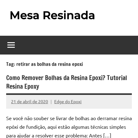
Pular
para
o
Mesa
Descubra
conteúdo
o
Resinada
fascinante
mundo
–
das
Como
Tag:
retirar as bolhas da resina epoxi
mesas
resinadas,
Fazer
Como Remover Bolhas da Resina Epoxi? Tutorial
onde
Resina Epoxy
uma
a
elegância
Mesa
21 de abril de 2020
Edge do Epoxi
da
Nenhum
madeira
Resinada
Comentário
se
Se você não souber se livrar de bolhas ao derramar resina
Passo
encontra
epóxi de fundição, aqui estão algumas técnicas simples
com
para ajudar a resolver esse problema: Antes […]