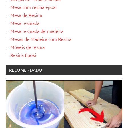
reuniões
Mesa com resina epoxi
ou
Mesa de Resina
uma
Mesa resinada
mesa
Mesa resinada de madeira
de
Mesas de Madeira com Resina
jantar
Móveis de resina
para
8
Resina Epoxi
lugares,
aqui
RECOMENDADO:
você
encontrará
tudo
o
que
precisa
para
transformar