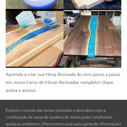
seu
ambiente
com
peças
únicas.
Nosso
conteúdo
é
focado
em
apresentar
Aprenda a criar sua Mesa Resinada do zero passo a passo
as
em nosso Curso de Mesas Resinadas completo! clique
melhores
práticas
acima e acesse.
e
tendências
para
Explore o mundo das mesas resinadas e descubra como a
criar
combinação de mesa de madeira de resina pode transformar
mesa
qualquer ambiente. Oferecemos uma vasta gama de informações