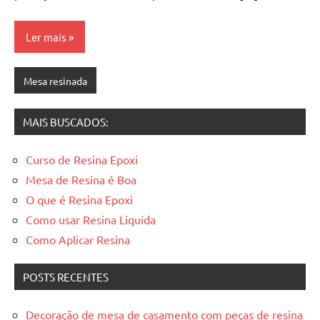
a
a
criatividade
passo
Ler mais
da
resina.
Explore
Mesa resinada
nossas
dicas
MAIS BUSCADOS:
e
inspirações
sobre
Curso de Resina Epoxi
mesa
Mesa de Resina é Boa
de
O que é Resina Epoxi
madeira
Como usar Resina Liquida
de
Como Aplicar Resina
resina,
incluindo
POSTS RECENTES
designs
de
mesas
Decoração de mesa de casamento com peças de resina