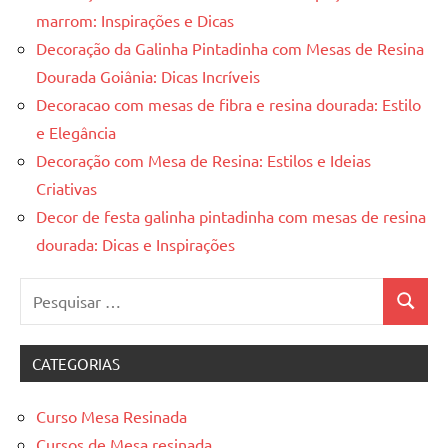
de
marrom: Inspirações e Dicas
jantar
Decoração da Galinha Pintadinha com Mesas de Resina
de
Dourada Goiânia: Dicas Incríveis
resina
Decoracao com mesas de fibra e resina dourada: Estilo
e
e Elegância
as
inovadoras
Decoração com Mesa de Resina: Estilos e Ideias
mesas
Criativas
cascata
Decor de festa galinha pintadinha com mesas de resina
resinadas.
dourada: Dicas e Inspirações
Quer
esteja
Pesquisar
à
Pesquis
por:
procura
de
CATEGORIAS
uma
mesa
Curso Mesa Resinada
redonda
Cursos de Mesa resinada
para