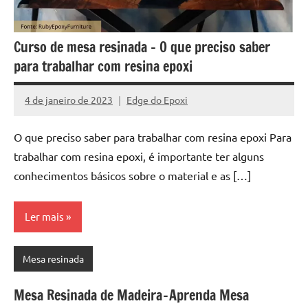
a
a
criatividade
passo
da
Curso de mesa resinada – O que preciso saber
resina.
para trabalhar com resina epoxi
Explore
nossas
4 de janeiro de 2023
Edge do Epoxi
dicas
Nenhum
e
Comentário
inspirações
O que preciso saber para trabalhar com resina epoxi Para
sobre
trabalhar com resina epoxi, é importante ter alguns
mesa
conhecimentos básicos sobre o material e as […]
de
madeira
Ler mais
de
resina,
incluindo
Mesa resinada
designs
de
Mesa Resinada de Madeira - Aprenda Mesa
mesas