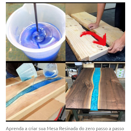
de
resinada
de
alta
qualidade,
como
as
populares
River
Tables
e
mesas
de
tampinhas
resinadas.
Aprenda a criar sua Mesa Resinada do zero passo a passo