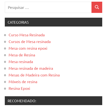
seu
Pesquisar
ambiente
Pesquis
por:
com
peças
CATEGORIAS
únicas.
Nosso
Curso Mesa Resinada
conteúdo
é
Cursos de Mesa resinada
focado
Mesa com resina epoxi
em
Mesa de Resina
apresentar
Mesa resinada
as
Mesa resinada de madeira
melhores
Mesas de Madeira com Resina
práticas
e
Móveis de resina
tendências
Resina Epoxi
para
criar
RECOMENDADO:
mesa