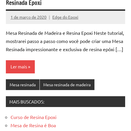
Resinada Epoxi
de
jantar
1 de março de 2020
Edge do Epoxi
de
Nenhum
resina
Comentário
e
Mesa Resinada de Madeira e Resina Epoxi Neste tutorial,
as
mostrarei passo a passo como você pode criar uma Mesa
inovadoras
Resinada impressionante e exclusiva de resina epóxi […]
mesas
cascata
Ler mais
resinadas.
Quer
esteja
Mesa resinada
Mesa resinada de madeira
à
procura
MAIS BUSCADOS:
de
uma
mesa
Curso de Resina Epoxi
redonda
Mesa de Resina é Boa
para