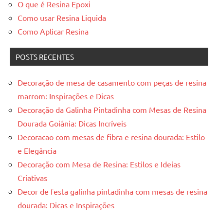
O que é Resina Epoxi
reuniões
Como usar Resina Liquida
ou
Como Aplicar Resina
uma
mesa
de
POSTS RECENTES
jantar
para
Decoração de mesa de casamento com peças de resina
8
marrom: Inspirações e Dicas
lugares,
Decoração da Galinha Pintadinha com Mesas de Resina
aqui
Dourada Goiânia: Dicas Incríveis
você
Decoracao com mesas de fibra e resina dourada: Estilo
encontrará
tudo
e Elegância
o
Decoração com Mesa de Resina: Estilos e Ideias
que
Criativas
precisa
Decor de festa galinha pintadinha com mesas de resina
para
dourada: Dicas e Inspirações
transformar